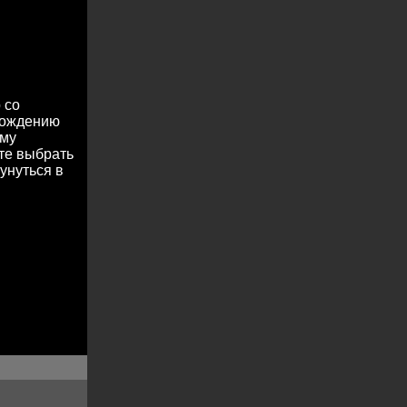
 со
охождению
ему
те выбрать
унуться в