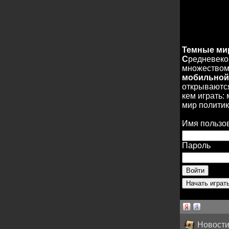
Темные м
С
редневеко
множеством 
мобильной
открываются
кем играть:
мир политик
Имя пользо
Пароль
Новости 