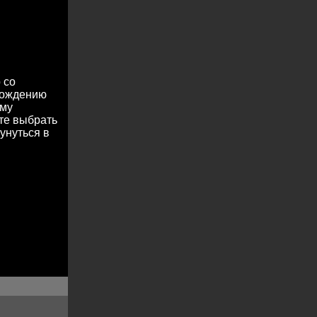
 со
охождению
ему
те выбрать
унуться в