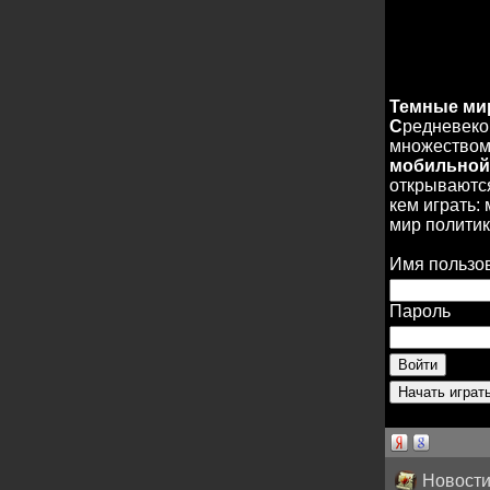
Темные м
С
редневеко
множеством 
мобильной
открываются
кем играть:
мир политик
Имя пользо
Пароль
Новости 