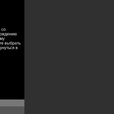
 со
охождению
ему
те выбрать
унуться в