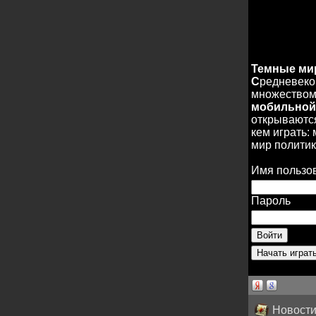
Темные м
С
редневеко
множеством 
мобильной
открываются
кем играть:
мир политик
Имя пользо
Пароль
Новости 