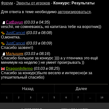
Форум
-
Эвенты от игроков
-
Конкурс: Результаты
Для ответа в теме необходимо
авторизироваться
.
CatBayun
(
03.03 в 04:35
)
veschii, не сомневаюсь, но капитана тебе на воротник))
JustCancel
(
03.03 в 08:08
)
О,монетка.
JustCancel
(
03.03 в 08:09
)
Спасибо заэвент)
Малышик
(
03.03 в 08:16
)
Спасибо большое за конкурс )))) а у птенчика это ещё
минимум на неделю ) не умеет проигрывать ))
DragonInferno
(
03.03 в 08:25
)
Спасибо за конкурс)было весело и интересно)и за
утешительный спасибо)
Назад
Далее
1
2
3
4
5
6
7
...
16