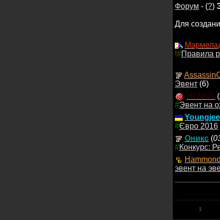
Форум
- (
?
)
Для создан
Мармела
!
#
Правила р
Assassin
Эвент
(6)
HANNS
(
#
Эвент на о
Youngjee
#
Євро 2016
Оникс
(
0
#
Конкурс: Р
Hammon
эвент на эв
1