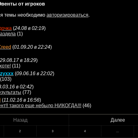
Эвенты от игроков
ия темы необходимо
авторизироваться
.
дочка
(
24.08 в 02:19
)
аздела
(1)
Creed
(
01.09.20 в 22:24
)
29.08.17 в 18:29
)
хоте!
(11)
zyxxx
(
09.06.16 в 22:02
)
(103)
3.03.16 в 02:42
)
езультаты
(77)
d
(
11.02.16 в 16:56
)
ент!! такого еще небыло НИКОГДА!!!
(46)
Назад
Далее
2
3
4
...