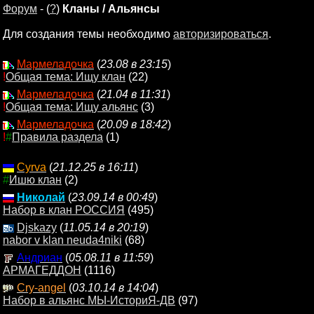
Форум
- (
?
)
Кланы / Альянсы
Для создания темы необходимо
авторизироваться
.
Мармеладочка
(
23.08 в 23:15
)
!
Общая тема: Ищу клан
(22)
Мармеладочка
(
21.04 в 11:31
)
!
Общая тема: Ищу альянс
(3)
Мармеладочка
(
20.09 в 18:42
)
!
#
Правила раздела
(1)
Cyrva
(
21.12.25 в 16:11
)
#
Ишю клан
(2)
Николай
(
23.09.14 в 00:49
)
Набор в клан РОССИЯ
(495)
Djskazy
(
11.05.14 в 20:19
)
nabor v klan neuda4niki
(68)
Андриан
(
05.08.11 в 11:59
)
АРМАГЕДДОН
(1116)
Cry-angel
(
03.10.14 в 14:04
)
Набор в альянс МЫ-ИсториЯ-ДВ
(97)