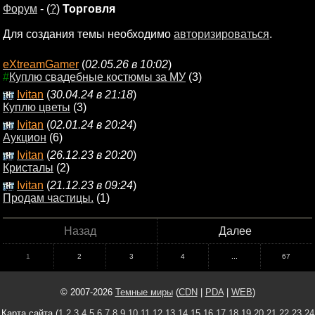
Форум
- (
?
)
Торговля
Для создания темы необходимо
авторизироваться
.
eXtreamGamer
(
02.05.26 в 10:02
)
#
Куплю свадебные костюмы за МУ
(3)
Ivitan
(
30.04.24 в 21:18
)
Куплю цветы
(3)
Ivitan
(
02.01.24 в 20:24
)
Аукцион
(6)
Ivitan
(
26.12.23 в 20:20
)
Кристалы
(2)
Ivitan
(
21.12.23 в 09:24
)
Продам частицы.
(1)
Назад
Далее
1
2
3
4
...
67
© 2007-2026
Темные миры
(
CDN
|
PDA
|
WEB
)
Карта сайта (
1
2
3
4
5
6
7
8
9
10
11
12
13
14
15
16
17
18
19
20
21
22
23
24