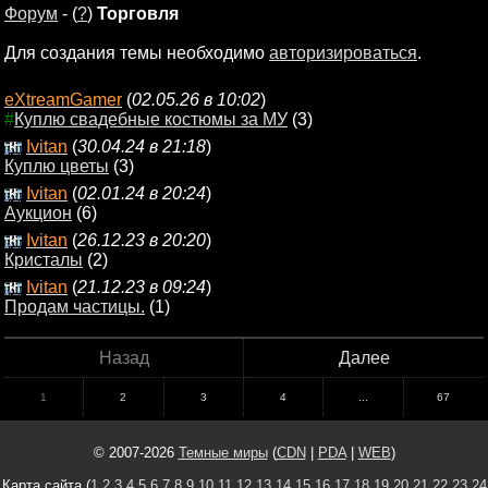
Форум
- (
?
)
Торговля
Для создания темы необходимо
авторизироваться
.
eXtreamGamer
(
02.05.26 в 10:02
)
#
Куплю свадебные костюмы за МУ
(3)
Ivitan
(
30.04.24 в 21:18
)
Куплю цветы
(3)
Ivitan
(
02.01.24 в 20:24
)
Аукцион
(6)
Ivitan
(
26.12.23 в 20:20
)
Кристалы
(2)
Ivitan
(
21.12.23 в 09:24
)
Продам частицы.
(1)
Назад
Далее
1
2
3
4
...
67
© 2007-2026
Темные миры
(
CDN
|
PDA
|
WEB
)
Карта сайта (
1
2
3
4
5
6
7
8
9
10
11
12
13
14
15
16
17
18
19
20
21
22
23
24