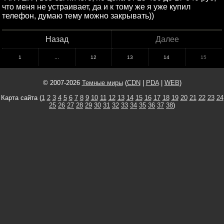
что меня не устраивает, да и к тому же я уже купил
телефон, думаю тему можно закрывать))
Назад
Далее
1
...
12
13
14
15
© 2007-2026
Темные миры
(
CDN
|
PDA
|
WEB
)
Карта сайта (
1
2
3
4
5
6
7
8
9
10
11
12
13
14
15
16
17
18
19
20
21
22
23
24
25
26
27
28
29
30
31
32
33
34
35
36
37
38
)