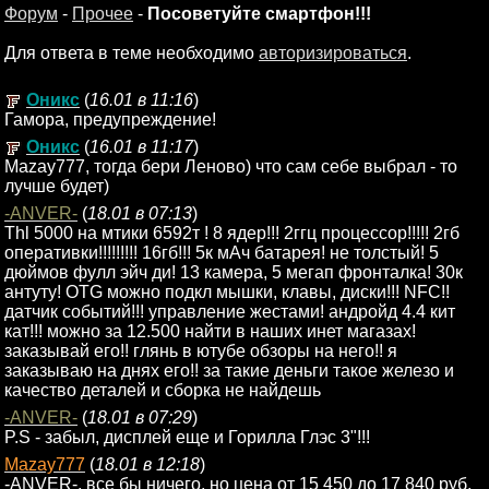
Форум
-
Прочее
-
Посоветуйте смартфон!!!
Для ответа в теме необходимо
авторизироваться
.
Оникс
(
16.01 в 11:16
)
Гамора, предупреждение!
Оникс
(
16.01 в 11:17
)
Mazay777, тогда бери Леново) что сам себе выбрал - то
лучше будет)
-ANVER-
(
18.01 в 07:13
)
Thl 5000 на мтики 6592т ! 8 ядер!!! 2ггц процессор!!!!! 2гб
оперативки!!!!!!!!! 16гб!!! 5к мАч батарея! не толстый! 5
дюймов фулл эйч ди! 13 камера, 5 мегап фронталка! 30к
антуту! OTG можно подкл мышки, клавы, диски!!! NFC!!
датчик событий!!! управление жестами! андройд 4.4 кит
кат!!! можно за 12.500 найти в наших инет магазах!
заказывай его!! глянь в ютубе обзоры на него!! я
заказываю на днях его!! за такие деньги такое железо и
качество деталей и сборка не найдешь
-ANVER-
(
18.01 в 07:29
)
P.S - забыл, дисплей еще и Горилла Глэс 3"!!!
Mazay777
(
18.01 в 12:18
)
-ANVER-, все бы ничего, но цена от 15 450 до 17 840 руб,