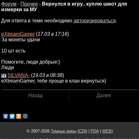
Форум
-
Прочее
-
Вернулся в игру.. куплю шмот для
измерки за МУ
Для ответа в теме необходимо
авторизироваться
.
eXtreamGamer
(
17.03 в 17:16
)
За монеты удачи
10 шт есть
Помогите, люди добрые:)
Люди
SILVANA-
(
19.03 в 08:38
)
eXtreamGamer, тебе проще в клан вернуться)
Назад
Далее
© 2007-2026
Темные миры
(
CDN
|
PDA
|
WEB
)