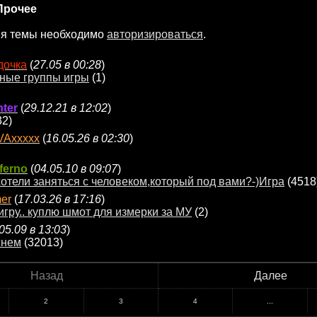
Прочее
ия темы необходимо
авторизироваться
.
дочка
(
27.05 в 00:28
)
ные группы игры
(1)
ter
(
29.12.21 в 12:02
)
32)
VAxxxxx
(
16.05.26 в 02:30
)
ferno
(
04.05.10 в 09:07
)
отели заняться с человеком,который под вами?-)Игра
(4518
er
(
17.03.26 в 17:16
)
игру.. куплю шмот для измерки за МУ
(2)
05.09 в 13:03
)
жнем
(32013)
Назад
Далее
2
3
4
...