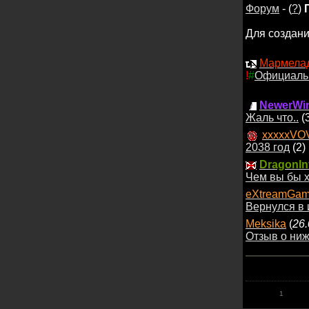
Форум
- (
?
)
Для создан
Мармела
!
#
Официаль
NewerWin
Жаль что..
(
xxxxxVO
2038 год
(2)
DragonIn
Чем вы бы х
eXtreamGam
Вернулся в 
Meksika
(
26.
Отзыв о ни
1