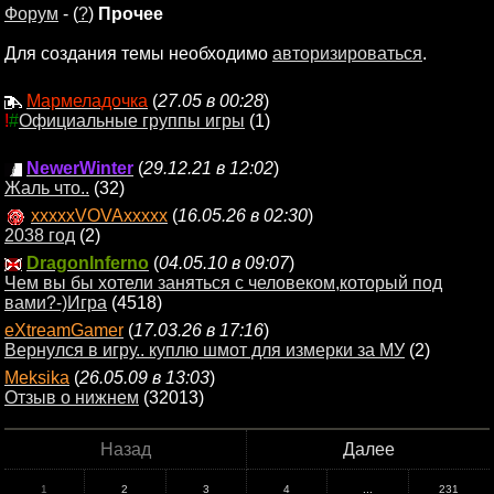
Форум
- (
?
)
Прочее
Для создания темы необходимо
авторизироваться
.
Мармеладочка
(
27.05 в 00:28
)
!
#
Официальные группы игры
(1)
NewerWinter
(
29.12.21 в 12:02
)
Жаль что..
(32)
xxxxxVOVAxxxxx
(
16.05.26 в 02:30
)
2038 год
(2)
DragonInferno
(
04.05.10 в 09:07
)
Чем вы бы хотели заняться с человеком,который под
вами?-)Игра
(4518)
eXtreamGamer
(
17.03.26 в 17:16
)
Вернулся в игру.. куплю шмот для измерки за МУ
(2)
Meksika
(
26.05.09 в 13:03
)
Отзыв о нижнем
(32013)
Назад
Далее
1
2
3
4
...
231