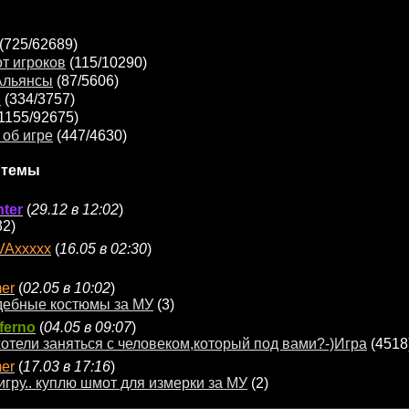
(725/62689)
т игроков
(115/10290)
Альянсы
(87/5606)
я
(334/3757)
1155/92675)
об игре
(447/4630)
 темы
ter
(
29.12 в 12:02
)
32)
VAxxxxx
(
16.05 в 02:30
)
er
(
02.05 в 10:02
)
дебные костюмы за МУ
(3)
ferno
(
04.05 в 09:07
)
отели заняться с человеком,который под вами?-)Игра
(4518
er
(
17.03 в 17:16
)
игру.. куплю шмот для измерки за МУ
(2)