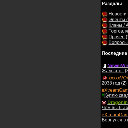
Разделы
Новости
Эвенты о
Кланы / 
Торговл
Прочее
(
Вопросы 
Последние
NewerWin
Жаль что..
(
xxxxxVO
2038 год
(2)
eXtreamGam
#
Куплю сва
DragonIn
Чем вы бы х
eXtreamGam
Вернулся в 