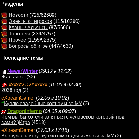
Разделы
Новости
(725/62689)
Эвенты от игроков
(115/10290)
Кланы / Альянсы
(87/5606)
Торговля
(334/3757)
Прочее
(1155/92675)
Вопросы об игре
(447/4630)
Последние темы
NewerWinter
(
29.12 в 12:02
)
Жаль что..
(32)
xxxxxVOVAxxxxx
(
16.05 в 02:30
)
2038 год
(2)
eXtreamGamer
(
02.05 в 10:02
)
#
Куплю свадебные костюмы за МУ
(3)
DragonInferno
(
04.05 в 09:07
)
Чем вы бы хотели заняться с человеком,который под
вами?-)Игра
(4518)
eXtreamGamer
(
17.03 в 17:16
)
Вернулся в игру.. куплю шмот для измерки за МУ
(2)