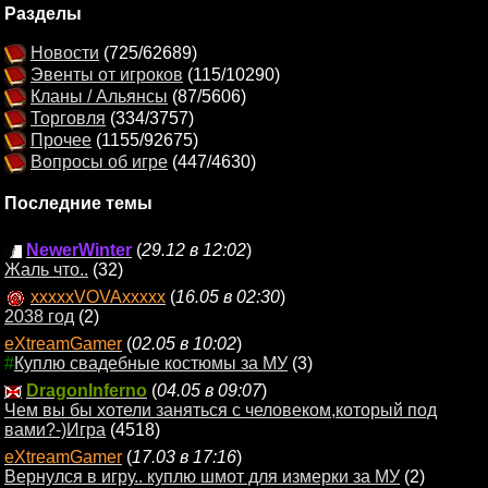
Разделы
Новости
(725/62689)
Эвенты от игроков
(115/10290)
Кланы / Альянсы
(87/5606)
Торговля
(334/3757)
Прочее
(1155/92675)
Вопросы об игре
(447/4630)
Последние темы
NewerWinter
(
29.12 в 12:02
)
Жаль что..
(32)
xxxxxVOVAxxxxx
(
16.05 в 02:30
)
2038 год
(2)
eXtreamGamer
(
02.05 в 10:02
)
#
Куплю свадебные костюмы за МУ
(3)
DragonInferno
(
04.05 в 09:07
)
Чем вы бы хотели заняться с человеком,который под
вами?-)Игра
(4518)
eXtreamGamer
(
17.03 в 17:16
)
Вернулся в игру.. куплю шмот для измерки за МУ
(2)