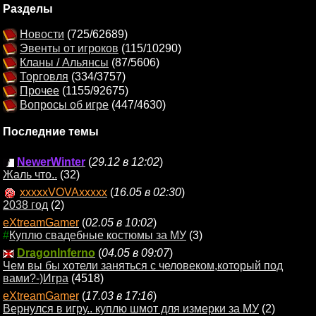
Разделы
Новости
(725/62689)
Эвенты от игроков
(115/10290)
Кланы / Альянсы
(87/5606)
Торговля
(334/3757)
Прочее
(1155/92675)
Вопросы об игре
(447/4630)
Последние темы
NewerWinter
(
29.12 в 12:02
)
Жаль что..
(32)
xxxxxVOVAxxxxx
(
16.05 в 02:30
)
2038 год
(2)
eXtreamGamer
(
02.05 в 10:02
)
#
Куплю свадебные костюмы за МУ
(3)
DragonInferno
(
04.05 в 09:07
)
Чем вы бы хотели заняться с человеком,который под
вами?-)Игра
(4518)
eXtreamGamer
(
17.03 в 17:16
)
Вернулся в игру.. куплю шмот для измерки за МУ
(2)