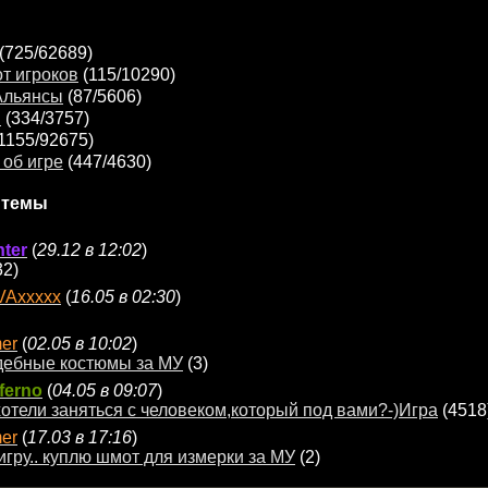
(725/62689)
т игроков
(115/10290)
Альянсы
(87/5606)
я
(334/3757)
1155/92675)
об игре
(447/4630)
 темы
ter
(
29.12 в 12:02
)
32)
VAxxxxx
(
16.05 в 02:30
)
er
(
02.05 в 10:02
)
дебные костюмы за МУ
(3)
ferno
(
04.05 в 09:07
)
отели заняться с человеком,который под вами?-)Игра
(4518
er
(
17.03 в 17:16
)
игру.. куплю шмот для измерки за МУ
(2)