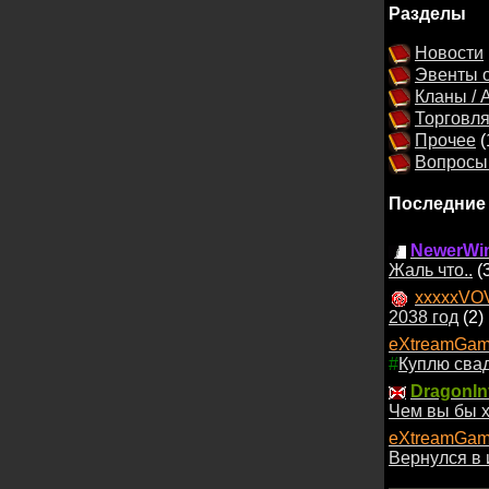
Разделы
Новости
Эвенты о
Кланы / 
Торговл
Прочее
(
Вопросы 
Последние
NewerWin
Жаль что..
(
xxxxxVO
2038 год
(2)
eXtreamGam
#
Куплю сва
DragonIn
Чем вы бы х
eXtreamGam
Вернулся в 