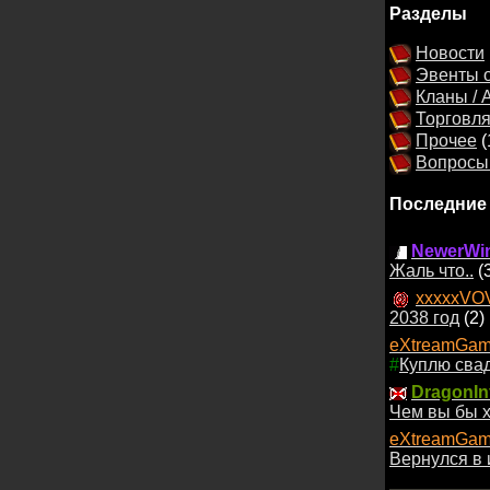
Разделы
Новости
Эвенты о
Кланы / 
Торговл
Прочее
(
Вопросы 
Последние
NewerWin
Жаль что..
(
xxxxxVO
2038 год
(2)
eXtreamGam
#
Куплю сва
DragonIn
Чем вы бы х
eXtreamGam
Вернулся в 