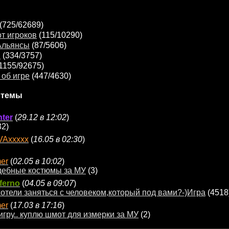
(725/62689)
т игроков
(115/10290)
Альянсы
(87/5606)
я
(334/3757)
1155/92675)
об игре
(447/4630)
 темы
ter
(
29.12 в 12:02
)
32)
VAxxxxx
(
16.05 в 02:30
)
er
(
02.05 в 10:02
)
дебные костюмы за МУ
(3)
ferno
(
04.05 в 09:07
)
отели заняться с человеком,который под вами?-)Игра
(4518
er
(
17.03 в 17:16
)
игру.. куплю шмот для измерки за МУ
(2)