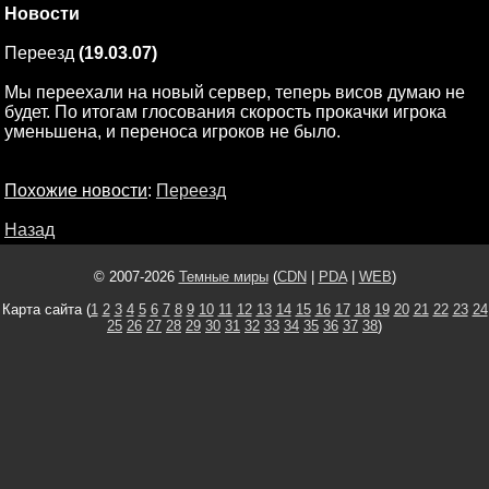
Новости
Переезд
(19.03.07)
Мы переехали на новый сервер, теперь висов думаю не
будет. По итогам глосования скорость прокачки игрока
уменьшена, и переноса игроков не было.
Похожие новости
:
Переезд
Назад
© 2007-2026
Темные миры
(
CDN
|
PDA
|
WEB
)
Карта сайта (
1
2
3
4
5
6
7
8
9
10
11
12
13
14
15
16
17
18
19
20
21
22
23
24
25
26
27
28
29
30
31
32
33
34
35
36
37
38
)