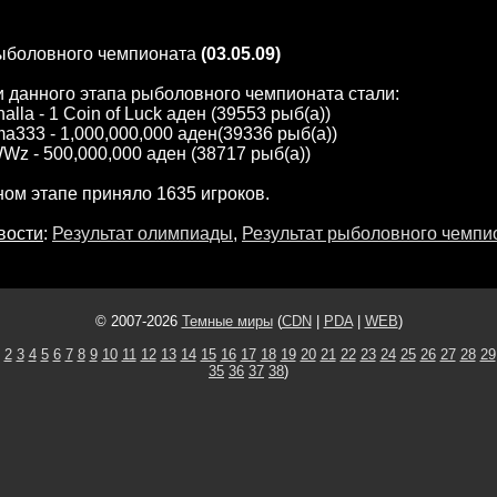
рыболовного чемпионата
(03.05.09)
 данного этапа рыболовного чемпионата стали:
halla - 1 Coin of Luck аден (39553 рыб(а))
ma333 - 1,000,000,000 аден(39336 рыб(а))
Wz - 500,000,000 аден (38717 рыб(а))
ном этапе приняло 1635 игроков.
вости
:
Результат олимпиады
,
Результат рыболовного чемпи
© 2007-2026
Темные миры
(
CDN
|
PDA
|
WEB
)
2
3
4
5
6
7
8
9
10
11
12
13
14
15
16
17
18
19
20
21
22
23
24
25
26
27
28
29
35
36
37
38
)