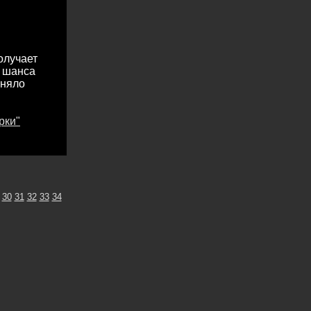
олучает
я шанса
иняло
рки"
30
31
32
33
34