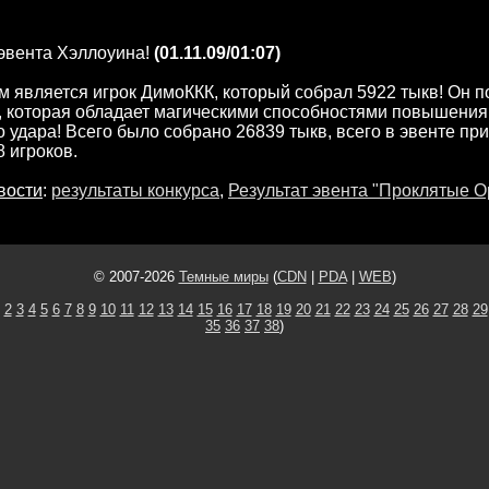
эвента Хэллоуина!
(01.11.09/01:07)
 является игрок ДимоККК, который собрал 5922 тыкв! Он п
, которая обладает магическими способностями повышени
о удара! Всего было собрано 26839 тыкв, всего в эвенте пр
8 игроков.
вости
:
результаты конкурса
,
Результат эвента "Проклятые О
© 2007-2026
Темные миры
(
CDN
|
PDA
|
WEB
)
2
3
4
5
6
7
8
9
10
11
12
13
14
15
16
17
18
19
20
21
22
23
24
25
26
27
28
29
35
36
37
38
)