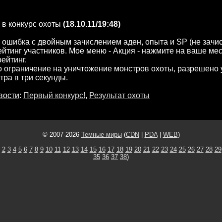
в конкурс охоты
(18.10.11/19:48)
ошибка с двойным зачислением аден, опыта и SP (не зачис
йтинг участников. Мое меню - Акция - нажмите на ваше мес
рейтинг.
 ограничение на уничтожение монстров охоты, разрешено 
тра в три секунды.
вости
:
Первый конкурс!
,
Результат охоты
© 2007-2026
Темные миры
(
CDN
|
PDA
|
WEB
)
2
3
4
5
6
7
8
9
10
11
12
13
14
15
16
17
18
19
20
21
22
23
24
25
26
27
28
29
35
36
37
38
)