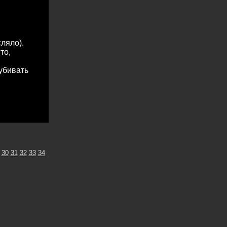
ляло).
то,
убивать
30
31
32
33
34