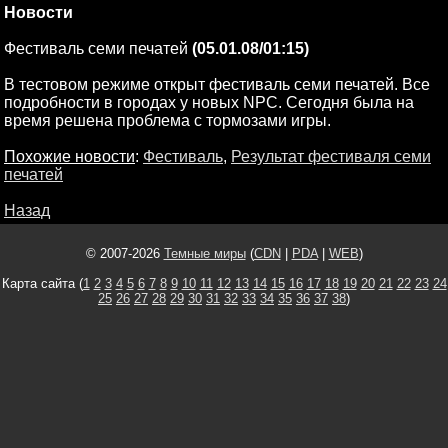
Новости
Фестиваль семи печатей
(05.01.08/01:15)
В тестовом режиме открыт фестиваль семи печатей. Все
подробности в городах у новых NPC. Сегодня была на
время решена проблема с тормозами игры.
Похожие новости
:
Фестиваль
,
Результат фестиваля семи
печатей
Назад
© 2007-2026
Темные миры
(
CDN
|
PDA
|
WEB
)
Карта сайта (
1
2
3
4
5
6
7
8
9
10
11
12
13
14
15
16
17
18
19
20
21
22
23
24
25
26
27
28
29
30
31
32
33
34
35
36
37
38
)