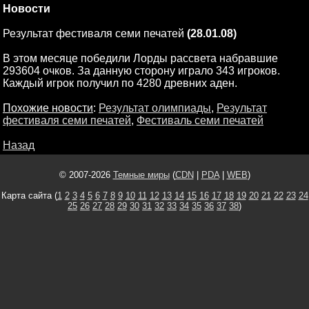
Новости
Результат фестиваля семи печатей
(28.01.08)
В этом месяце победили Лорды рассвета набравшие
293604 очков. За данную сторону играло 343 игроков.
Каждый игрок получил по 4280 древних аден.
Похожие новости
:
Результат олимпиады
,
Результат
фестиваля семи печатей
,
Фестиваль семи печатей
Назад
© 2007-2026
Темные миры
(
CDN
|
PDA
|
WEB
)
Карта сайта (
1
2
3
4
5
6
7
8
9
10
11
12
13
14
15
16
17
18
19
20
21
22
23
24
25
26
27
28
29
30
31
32
33
34
35
36
37
38
)