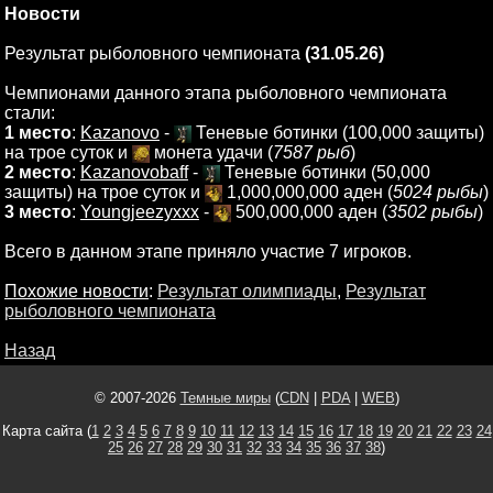
Новости
Результат рыболовного чемпионата
(31.05.26)
Чемпионами данного этапа рыболовного чемпионата
стали:
1 место
:
Kazanovo
-
Теневые ботинки (100,000 защиты)
на трое суток и
монета удачи (
7587 рыб
)
2 место
:
Kazanovobaff
-
Теневые ботинки (50,000
защиты) на трое суток и
1,000,000,000 аден (
5024 рыбы
)
3 место
:
Youngjeezyxxx
-
500,000,000 аден (
3502 рыбы
)
Всего в данном этапе приняло участие 7 игроков.
Похожие новости
:
Результат олимпиады
,
Результат
рыболовного чемпионата
Назад
© 2007-2026
Темные миры
(
CDN
|
PDA
|
WEB
)
Карта сайта (
1
2
3
4
5
6
7
8
9
10
11
12
13
14
15
16
17
18
19
20
21
22
23
24
25
26
27
28
29
30
31
32
33
34
35
36
37
38
)