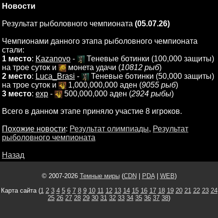
Новости
Результат рыболовного чемпионата
(05.07.26)
Чемпионами данного этапа рыболовного чемпионата
стали:
1 место
:
Kazanovo
-
Теневые ботинки (100,000 защиты)
на трое суток и
монета удачи (
10812 рыб
)
2 место
:
Luca_Brasi
-
Теневые ботинки (50,000 защиты)
на трое суток и
1,000,000,000 аден (
9055 рыб
)
3 место
:
exp
-
500,000,000 аден (
2924 рыбы
)
Всего в данном этапе приняло участие 8 игроков.
Похожие новости
:
Результат олимпиады
,
Результат
рыболовного чемпионата
Назад
© 2007-2026
Темные миры
(
CDN
|
PDA
|
WEB
)
Карта сайта (
1
2
3
4
5
6
7
8
9
10
11
12
13
14
15
16
17
18
19
20
21
22
23
24
25
26
27
28
29
30
31
32
33
34
35
36
37
38
)