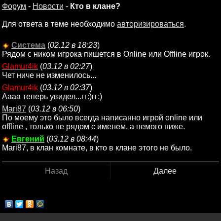
Форум
-
Новости
-
Кто в клане?
Для ответа в теме необходимо
авторизироваться
.
Система
(
02.12 в 18:23
)
Рядом с ником игрока пишется в Online или Offline игрок.
Glamur4ik
(
03.12 в 02:27
)
Чет ниче не изменилось...
Glamur4ik
(
03.12 в 02:37
)
Аааа теперь увидел...гг:)гг:)
Mari87
(
03.12 в 06:50
)
По моему это было всегда написанно игрой online или
offline , только не рядом с именем, а немого ниже.
Евгений
(
03.12 в 08:44
)
Mari87, в клан комнате, в кто в клане этого не было.
Назад
Далее