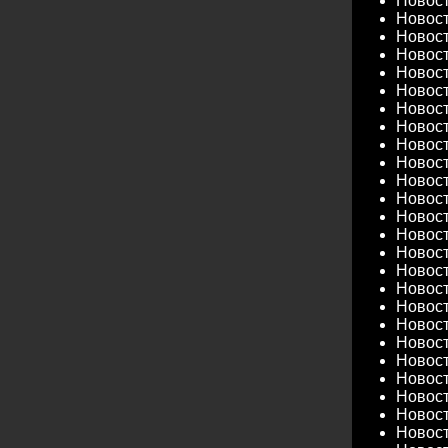
Новост
Новост
Новост
Новост
Новост
Новост
Новост
Новост
Новост
Новост
Новост
Новост
Новост
Новост
Новост
Новост
Новост
Новост
Новост
Новост
Новост
Новост
Новост
Новост
Новост