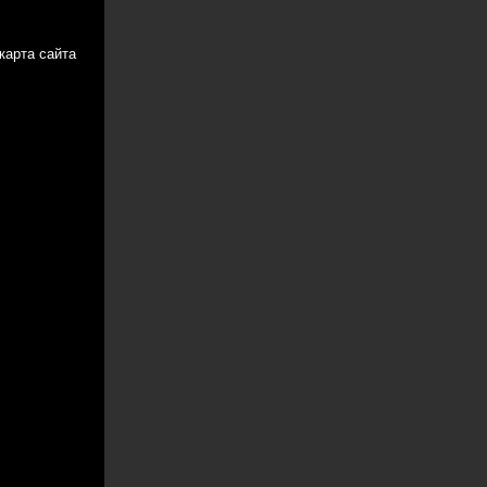
карта сайта