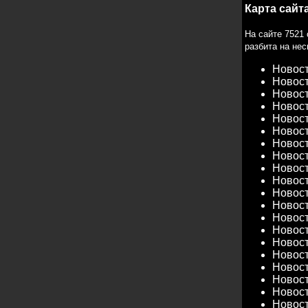
Карта сайт
На сайте 7521 
разбита на нес
Новост
Новост
Новост
Новост
Новост
Новост
Новост
Новост
Новост
Новост
Новост
Новост
Новост
Новост
Новост
Новост
Новост
Новост
Новост
Новост