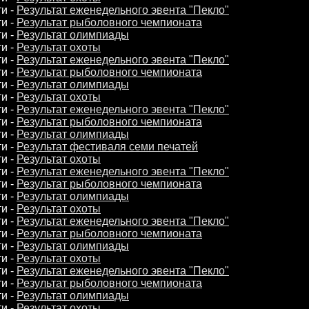
и -
Результат еженедельного эвента "Пекло"
и -
Результат рыболовного чемпионата
и -
Результат олимпиады
и -
Результат охоты
и -
Результат еженедельного эвента "Пекло"
и -
Результат рыболовного чемпионата
и -
Результат олимпиады
и -
Результат охоты
и -
Результат еженедельного эвента "Пекло"
и -
Результат рыболовного чемпионата
и -
Результат олимпиады
и -
Результат фестиваля семи печатей
и -
Результат охоты
и -
Результат еженедельного эвента "Пекло"
и -
Результат рыболовного чемпионата
и -
Результат олимпиады
и -
Результат охоты
и -
Результат еженедельного эвента "Пекло"
и -
Результат рыболовного чемпионата
и -
Результат олимпиады
и -
Результат охоты
и -
Результат еженедельного эвента "Пекло"
и -
Результат рыболовного чемпионата
и -
Результат олимпиады
и -
Результат охоты