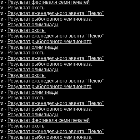
и -
Результат фестиваля семи печатей
и -
Результат охоты
и -
Результат еженедельного эвента "Пекло"
и -
Результат рыболовного чемпионата
и -
Результат олимпиады
и -
Результат охоты
и -
Результат еженедельного эвента "Пекло"
и -
Результат рыболовного чемпионата
и -
Результат олимпиады
и -
Результат охоты
и -
Результат еженедельного эвента "Пекло"
и -
Результат рыболовного чемпионата
и -
Результат олимпиады
и -
Результат охоты
и -
Результат еженедельного эвента "Пекло"
и -
Результат рыболовного чемпионата
и -
Результат олимпиады
и -
Результат охоты
и -
Результат еженедельного эвента "Пекло"
и -
Результат рыболовного чемпионата
и -
Результат олимпиады
и -
Результат фестиваля семи печатей
и -
Результат охоты
и -
Результат еженедельного эвента "Пекло"
и -
Результат рыболовного чемпионата