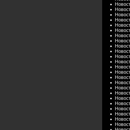
Новост
Новост
Новост
Новост
Новост
Новост
Новост
Новост
Новост
Новост
Новост
Новост
Новост
Новост
Новост
Новост
Новост
Новост
Новост
Новост
Новост
Новост
Новост
Новост
Новост