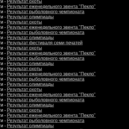
и -
Результат охоты
и -
Результат еженедельного эвента "Пекло"
и -
Результат рыболовного чемпионата
и -
Результат олимпиады
и -
Результат охоты
и -
Результат еженедельного эвента "Пекло"
и -
Результат рыболовного чемпионата
и -
Результат олимпиады
и -
Результат фестиваля семи печатей
и -
Результат охоты
и -
Результат еженедельного эвента "Пекло"
и -
Результат рыболовного чемпионата
и -
Результат олимпиады
и -
Результат охоты
и -
Результат еженедельного эвента "Пекло"
и -
Результат рыболовного чемпионата
и -
Результат олимпиады
и -
Результат охоты
и -
Результат еженедельного эвента "Пекло"
и -
Результат рыболовного чемпионата
и -
Результат олимпиады
и -
Результат охоты
и -
Результат еженедельного эвента "Пекло"
и -
Результат рыболовного чемпионата
и -
Результат олимпиады