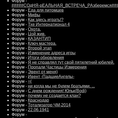
Форум -
#####СОдНЯ-рЕАЛЬНАЯ_ВСТРЕЧА_РАзберемся##
Форум -
Еда для питомцев
Форум -
Мифы
Форум -
Как здесь играть!?
Форум -
Тхе Интернатионал 4
Форум -
Охота.
Форум -
Цой жив.
Форум -
КАЗАНТИП
Форум -
Ключ мастера.
Форум -
Второй этап
Форум -
Изменение адреса игры
Форум -
Итоги обновления
Форум -
Я не справлял тут свой пятилетний юбилей.
Форум -
Пропали Частицы Измерения
Форум -
Эвент от меня)
Форум -
Ивент -ПадшиеАнгелы-
Форум -
=(
Форум -
ни когда мы не будем братьями. ...
Форум -
С днем рождения! Юльк(Bodi)
Форум -
почему не создается клан?
Форум -
Краснодар
Форум -
Тотализатор ЧМ-2014
Форум -
22.06.1941
Форум -