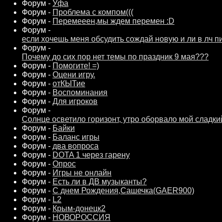
Форум -
Уфа
Форум -
Проблема с компом(((
Форум -
Перемееен,мы ждем перемен :D
Форум -
если хочешь меня обсудить сождай новую и ли в лч п
Форум -
Почему до сих пор нет темы по праздник 9 мая???
Форум -
Помогите! =)
Форум -
Оцени игру.
Форум -
отКЫТие
Форум -
Воспоминания
Форум -
Для игроков
Форум -
Солнце осветило горизонт, утро оборвало мой сладкий
Форум -
Байки
Форум -
Баланс игры
Форум -
два вопроса
Форум -
DOTA 1 через гарену
Форум -
Опрос
Форум -
Игры не онлайн
Форум -
Есть ли в ДВ музыканты?
Форум -
С днем Рождения,Сашечка(GAER900)
Форум -
L2
Форум -
Крым-донецк2
Форум -
НОВОРОССИЯ