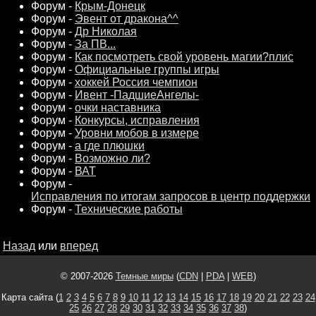
Форум -
Крым-Донецк
Форум -
Эвент от дракона^^
Форум -
Др Николая
Форум -
За ПВ...
Форум -
Как посмотреть свой уровень магии?плис
Форум -
Официальные группы игры
Форум -
хоккей Россия чемпион
Форум -
Ивент -ПадшиеАнгелы-
Форум -
очки наставника
Форум -
Конкурсы, исправления
Форум -
Уровни мобов в измере
Форум -
а где плюшки
Форум -
Возможно ли?
Форум -
ВАТ
Форум -
Исправления по итогам запросов в центр поддержки
Форум -
Технические работы
Назад
или
вперед
© 2007-2026
Темные миры
(
CDN
|
PDA
|
WEB
)
Карта сайта (
1
2
3
4
5
6
7
8
9
10
11
12
13
14
15
16
17
18
19
20
21
22
23
24
25
26
27
28
29
30
31
32
33
34
35
36
37
38
)