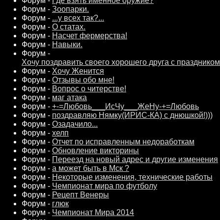
Форум -
Где взять именное оружие?
Форум -
Зоопарки.
Форум -
...у всех так?...
Форум -
О статах.
Форум -
Насчет фермерства!
Форум -
Навыки.
Форум -
Хочу поздравить своего хорошего друга с празднико
Форум -
Хочу Женится
Форум -
Отзывы обо мне!
Форум -
Вопрос о читерстве!
Форум -
маг атака
Форум -
+-=Любовь___ИсЧу___ЖеНу-+=Любовь
Форум -
поздравляю Нямку(ИРИС-КА) с днюшкой!)))
Форум -
Озадачило...
Форум -
хелп
Форум -
Отчет по исправленным недоработкам
Форум -
Обновление викторины
Форум -
Переезд на новый адрес и другие изменения
Форум -
а может быть в Мск ?
Форум -
Некоторые изменения, технические работы
Форум -
Чемпионат мира по футболу
Форум -
Рецепт Венеры
Форум -
глюк
Форум -
Чемпионат Мира 2014