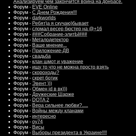
Анализируем чем закончится война на донбасе.
Форум -
EVE Online
Форум -
С Днем Рождения!!!
Форум -
darkworlds
Форум -
Ребят)а я скучаю)бывает
Форум -
сломал весер бюстер на @+16
Форум -
###Собрание-элитЫ###
Форум -
Металодетектор
Форум -
Ваше мнение...
Форум -
Приложение-ДВ
Форум -
свадьба
Форум -
клан шмот и уважение
Форум -
ищу то что не можна просто взять
Форум -
скороходы?
Форум -
скрет ботик
Форум -
Эвент )))
Форум -
Обмен id в вк)))
Форум -
Дружеские Шарже
Форум -
DOTA 2
Форум -
Вера сильнее любви?.....
Форум -
Войны между кланами
Форум -
интересно
Форум -
оу74
Форум -
Висы
Форум -
Выборы президента в Украине!!!!