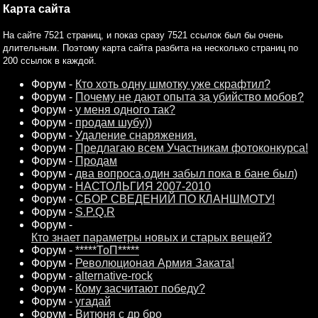
Карта сайта
На сайте 7521 страниц, и показ сразу 7521 ссылок был бы очень
длительным. Поэтому карта сайта разбита на несколько страниц по
200 ссылок в каждой.
Форум -
Кто хоть одну шмотку уже скрафтил?
Форум -
Почему не дают опыта за убийство мобов?
Форум -
у меня одного так?
Форум -
продам шубу))
Форум -
Удаление снаряжения.
Форум -
Предлагаю всем Участникам фотоконкурса!
Форум -
Продам
Форум -
два вопроса,один забыл пока в бане был)
Форум -
НАСТОЛЬГИЯ 2007-2010
Форум -
СБОР СВЕДЕНИЙ ПО КЛАНШМОТУ!
Форум -
S.P.Q.R
Форум -
Кто знает параметры новых и старых вещей?
Форум -
*****ТоП*****
Форум -
Революционая Армия Заката!
Форум -
alternative-rock
Форум -
Кому засчитают победу?
Форум -
угадай
Форум -
Витюня с др бро