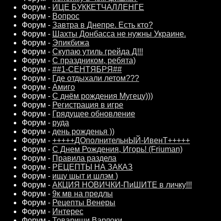
Форум -
ИЦЕ БУККЕТЧAЛЛЕНГЕ
Форум -
Вопрос
Форум -
Завтра в Днепре. Есть кто?
Форум -
Шахты Донбасса не нужны Украине.
Форум -
Эпикбижа
Форум -
Скупаю утиль грейда Д!!!
Форум -
С праздником, ребята)
Форум -
##1-СЕНТЯБРЯ##
Форум -
Где отдыхали летом???
Форум -
Амиго
Форум -
С днём рождения Мугецу)))
Форум -
Регистрация в игре
Форум -
Грядущее обновление
Форум -
руда
Форум -
день рожденья ))
Форум -
+++++ДОполнительнЫЙ-ИвенТ+++++
Форум -
С Днем Рождения, Игорь! (Friuman)
Форум -
Правила раздела
Форум -
РЕЦЕПТЫ НА ЗАКАЗ
Форум -
ищу шыт и шлэм )
Форум -
АКЦИЯ НОВИЧКИ-ПиШИТЕ в личку!!!
Форум -
9к мв на предлы
Форум -
Рецепты Венеры
Форум -
Интерес
Форум -
Товарищи Варлоки.