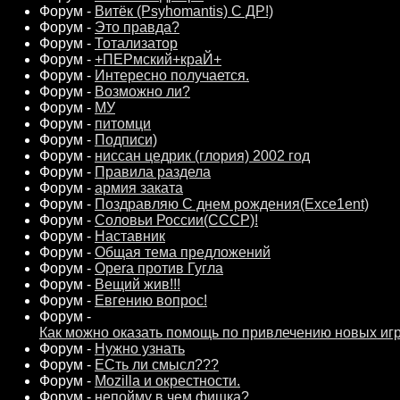
Форум -
Витёк (Psyhomantis) С ДР!)
Форум -
Это правда?
Форум -
Тотализатор
Форум -
+ПЕРмский+краЙ+
Форум -
Интересно получается.
Форум -
Возможно ли?
Форум -
МУ
Форум -
питомци
Форум -
Подписи)
Форум -
ниссан цедрик (глория) 2002 год
Форум -
Правила раздела
Форум -
армия заката
Форум -
Поздравляю С днем рождения(Exce1ent)
Форум -
Соловьи России(СССР)!
Форум -
Наставник
Форум -
Общая тема предложений
Форум -
Opera против Гугла
Форум -
Вещий жив!!!
Форум -
Евгению вопрос!
Форум -
Как можно оказать помощь по привлечению новых иг
Форум -
Нужно узнать
Форум -
ЕСть ли смысл???
Форум -
Mozilla и окрестности.
Форум -
непойму в чем фишка?