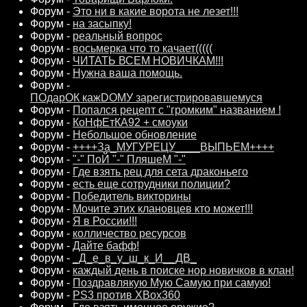
Форум -
Это ни в какие ворота не лезет!!!
Форум -
на засыпку!
Форум -
реальный вопрос
Форум -
восьмерка что то качает(((((
Форум -
ЧИТАТЬ ВСЕМ НОВИЧКАМ!!!
Форум -
Нужна ваша помощь.
Форум -
ПОдарОК кажDОМУ зарегистрировавшемуся
Форум -
Попался рецепт с "громким" названием !
Форум -
КоНфЕтКA92 + смоуки
Форум -
Небольшое обновление
Форум -
++++За_МУГУРЕЦУ____ВЫПЬЕМ++++
Форум -
"-" ПоЙ "-" ПляшеМ "-"
Форум -
Где взять рец для сета драконьего
Форум -
есть еще сотрудники полиции?
Форум -
Победитель викторины
Форум -
Мочите этих клановцев кто может!!!
Форум -
Я в России!!!
Форум -
колличество ресурсов
Форум -
Дайте бафф!
Форум -
_Д_е_в_у_ш_к_И__ДВ_
Форум -
каждый день в поиске нор новичков в клан!
Форум -
Поздравлякую Мую Самую при самую!
Форум -
PS3 против XBox360