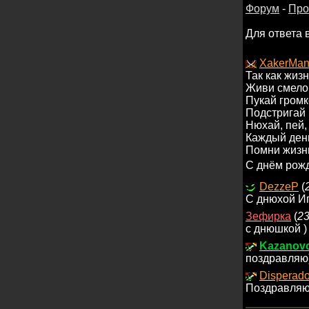
Форум
-
Про
Для ответа 
XakerMa
Так как жизн
Живи смело 
Пукай громк
Подстригай н
Нюхай, пей, 
Каждый день 
Помни жизнь
С днём рож
DezzeP
(
С днюхой Иг
Зефирка
(
23
с днюшкой )
Kazanov
поздравляю
Disperad
Поздравляю