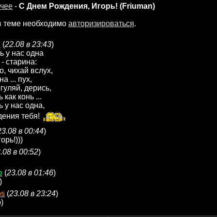
чее
-
С Днем Рождения, Игорь! (Friuman)
в теме необходимо
авторизироваться
.
n
(
22.08 в 23:43
)
ь у нас одна
- старина:
о, чихай вслух,
а ... пух,
гуляй, дерись,
как конь ...
 у нас одна,
дения тебя!
23.08 в 00:44
)
орь!)))
.08 в 00:52
)
o
(
23.08 в 01:46
)
)
os
(
23.08 в 23:24
)
)