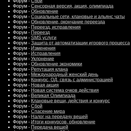
Форум -
Сбой
Форум -
Сенсорная версия, акция, олимпиада
Форум -
Обновление
Форум -
Социальные сети, клановые и альянс чаты
Форум -
Обновление, окончание переезда
Форум -
Переезд, исправления
Форум -
Переезд
Форум -
SMS услуги
Форум -
Защита от автоматизации игрового процесса
Форум -
Изменения
Форум -
Исправления
Форум -
Уклонение
Форум -
Обновление экономики
Форум -
Репутация клана
Форум -
Международный женский день
Форум -
Конкурс, ОД, связь с администрацией
Форум -
Новая акция
Форум -
Новая система очков действия
Форум -
Великая Олимпиада
Форум -
Клановые вещи, действия и конкурс
Форум -
Сбой
Форум -
Спасение мира
Форум -
Налог на передачу вещей
Форум -
Итоги конкурсов, обновление
Форум -
Передача вещей