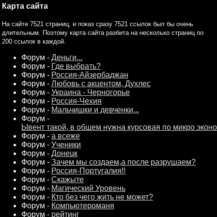
Карта сайта
На сайте 7521 страниц, и показ сразу 7521 ссылок был бы очень
длительным. Поэтому карта сайта разбита на несколько страниц по
200 ссылок в каждой.
Форум -
Деньги...
Форум -
Где выбрать?
Форум -
Россия-Айзербаджан
Форум -
Любовь с акцентом, Духлес
Форум -
Украина - Черногорье
Форум -
Россия-Чехия
Форум -
Мальчишки и девченки...
Форум -
Ывент такой, в общем нужна курсовая по микро экон
Форум -
а всеже
Форум -
Ученики
Форум -
Донецк
Форум -
Зачем мы создаем,а после разрушаем?
Форум -
Россия-Португалия!!
Форум -
Скажыте
Форум -
Магический Уровень
Форум -
Кто без чего жить не может?
Форум -
Компьютероманя
Форум -
рейтинг