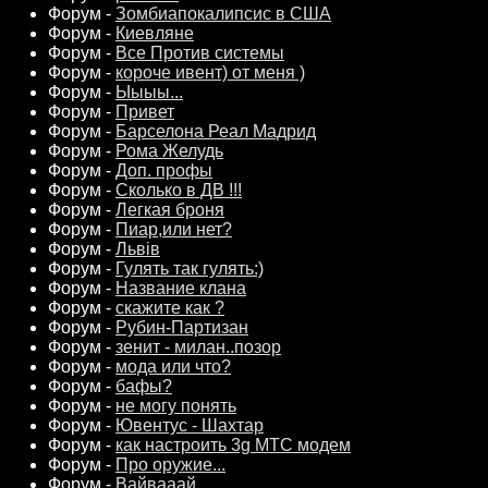
Форум -
Зомбиапокалипсис в США
Форум -
Киевляне
Форум -
Все Против системы
Форум -
короче ивент) от меня )
Форум -
Ыыыы...
Форум -
Привет
Форум -
Барселона Реал Мадрид
Форум -
Рома Желудь
Форум -
Доп. профы
Форум -
Сколько в ДВ !!!
Форум -
Легкая броня
Форум -
Пиар,или нет?
Форум -
Львiв
Форум -
Гулять так гулять:)
Форум -
Название клана
Форум -
скажите как ?
Форум -
Рубин-Партизан
Форум -
зенит - милан..позор
Форум -
мода или что?
Форум -
бафы?
Форум -
не могу понять
Форум -
Ювентус - Шахтар
Форум -
как настроить 3g МТС модем
Форум -
Про оружие...
Форум -
Вайвааай