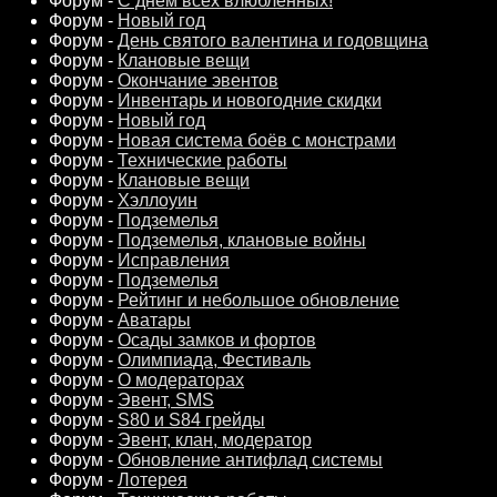
Форум -
С днем всех влюбленных!
Форум -
Новый год
Форум -
День святого валентина и годовщина
Форум -
Клановые вещи
Форум -
Окончание эвентов
Форум -
Инвентарь и новогодние скидки
Форум -
Новый год
Форум -
Новая система боёв с монстрами
Форум -
Технические работы
Форум -
Клановые вещи
Форум -
Хэллоуин
Форум -
Подземелья
Форум -
Подземелья, клановые войны
Форум -
Исправления
Форум -
Подземелья
Форум -
Рейтинг и небольшое обновление
Форум -
Аватары
Форум -
Осады замков и фортов
Форум -
Олимпиада, Фестиваль
Форум -
О модераторах
Форум -
Эвент, SMS
Форум -
S80 и S84 грейды
Форум -
Эвент, клан, модератор
Форум -
Обновление антифлад системы
Форум -
Лотерея