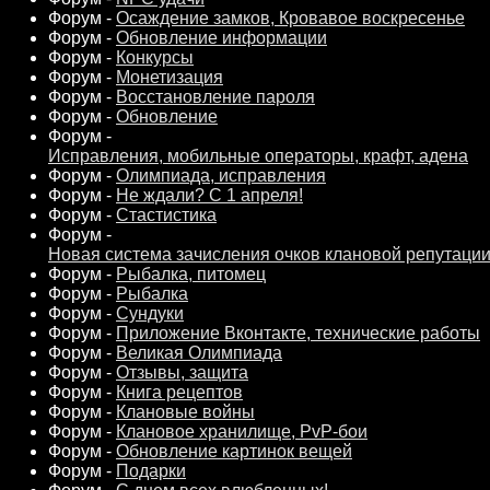
Форум -
Осаждение замков, Кровавое воскресенье
Форум -
Обновление информации
Форум -
Конкурсы
Форум -
Монетизация
Форум -
Восстановление пароля
Форум -
Обновление
Форум -
Исправления, мобильные операторы, крафт, адена
Форум -
Олимпиада, исправления
Форум -
Не ждали? С 1 апреля!
Форум -
Стастистика
Форум -
Новая система зачисления очков клановой репутаци
Форум -
Рыбалка, питомец
Форум -
Рыбалка
Форум -
Сундуки
Форум -
Приложение Вконтакте, технические работы
Форум -
Великая Олимпиада
Форум -
Отзывы, защита
Форум -
Книга рецептов
Форум -
Клановые войны
Форум -
Клановое хранилище, PvP-бои
Форум -
Обновление картинок вещей
Форум -
Подарки