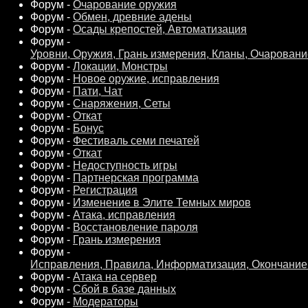
Форум -
Очарование оружия
Форум -
Обмен, древние адены
Форум -
Осады крепостей, Автоматизация
Форум -
Уровни, Оружия, Грань измерения, Кланы, Очарован
Форум -
Локации, Монстры
Форум -
Новое оружие, исправления
Форум -
Пати, Чат
Форум -
Снаряжения, Сеты
Форум -
Откат
Форум -
Бонус
Форум -
Фестиваль семи печатей
Форум -
Откат
Форум -
Недоступность игры
Форум -
Партнерская программа
Форум -
Регистрация
Форум -
Изменение в Элите Темных миров
Форум -
Атака, исправления
Форум -
Восстановление пароля
Форум -
Грань измерения
Форум -
Исправления, Правила, Информатизация, Окончание
Форум -
Атака на сервер
Форум -
Сбой в базе данных
Форум -
Модераторы