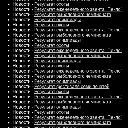
Новости -
Результат охоты
Новости -
Результат еженедельного эвента "Пекло"
Новости -
Результат рыболовного чемпионата
Новости -
Результат олимпиады
Новости -
Результат охоты
Новости -
Результат еженедельного эвента "Пекло"
Новости -
Результат рыболовного чемпионата
Новости -
Результат олимпиады
Новости -
Результат охоты
Новости -
Результат еженедельного эвента "Пекло"
Новости -
Результат рыболовного чемпионата
Новости -
Результат олимпиады
Новости -
Результат охоты
Новости -
Результат еженедельного эвента "Пекло"
Новости -
Результат рыболовного чемпионата
Новости -
Результат олимпиады
Новости -
Результат фестиваля семи печатей
Новости -
Результат охоты
Новости -
Результат еженедельного эвента "Пекло"
Новости -
Результат рыболовного чемпионата
Новости -
Результат олимпиады
Новости -
Результат охоты
Новости -
Результат еженедельного эвента "Пекло"
Новости -
Результат рыболовного чемпионата
Новости -
Результат олимпиады