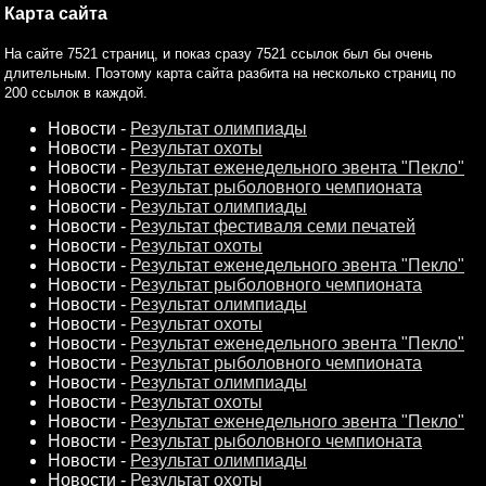
Карта сайта
На сайте 7521 страниц, и показ сразу 7521 ссылок был бы очень
длительным. Поэтому карта сайта разбита на несколько страниц по
200 ссылок в каждой.
Новости -
Результат олимпиады
Новости -
Результат охоты
Новости -
Результат еженедельного эвента "Пекло"
Новости -
Результат рыболовного чемпионата
Новости -
Результат олимпиады
Новости -
Результат фестиваля семи печатей
Новости -
Результат охоты
Новости -
Результат еженедельного эвента "Пекло"
Новости -
Результат рыболовного чемпионата
Новости -
Результат олимпиады
Новости -
Результат охоты
Новости -
Результат еженедельного эвента "Пекло"
Новости -
Результат рыболовного чемпионата
Новости -
Результат олимпиады
Новости -
Результат охоты
Новости -
Результат еженедельного эвента "Пекло"
Новости -
Результат рыболовного чемпионата
Новости -
Результат олимпиады
Новости -
Результат охоты