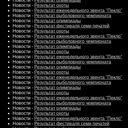
Новости -
Результат олимпиады
Новости -
Результат охоты
Новости -
Результат еженедельного эвента "Пекло"
Новости -
Результат рыболовного чемпионата
Новости -
Результат олимпиады
Новости -
Результат фестиваля семи печатей
Новости -
Результат охоты
Новости -
Результат еженедельного эвента "Пекло"
Новости -
Результат рыболовного чемпионата
Новости -
Результат олимпиады
Новости -
Результат охоты
Новости -
Результат еженедельного эвента "Пекло"
Новости -
Результат рыболовного чемпионата
Новости -
Результат олимпиады
Новости -
Результат охоты
Новости -
Результат еженедельного эвента "Пекло"
Новости -
Результат рыболовного чемпионата
Новости -
Результат олимпиады
Новости -
Результат охоты
Новости -
Результат еженедельного эвента "Пекло"
Новости -
Результат рыболовного чемпионата
Новости -
Результат олимпиады
Новости -
Результат охоты
Новости -
Результат еженедельного эвента "Пекло"
Новости -
Результат фестиваля семи печатей