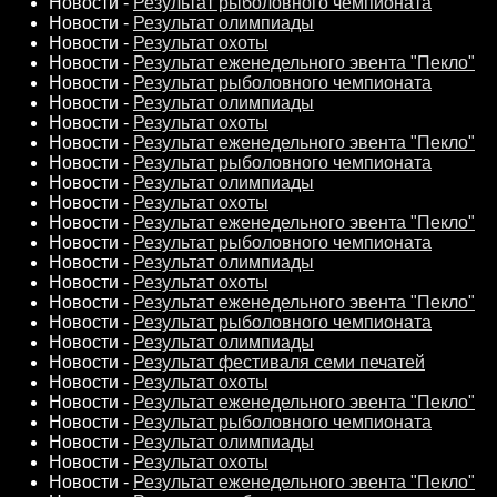
Новости -
Результат рыболовного чемпионата
Новости -
Результат олимпиады
Новости -
Результат охоты
Новости -
Результат еженедельного эвента "Пекло"
Новости -
Результат рыболовного чемпионата
Новости -
Результат олимпиады
Новости -
Результат охоты
Новости -
Результат еженедельного эвента "Пекло"
Новости -
Результат рыболовного чемпионата
Новости -
Результат олимпиады
Новости -
Результат охоты
Новости -
Результат еженедельного эвента "Пекло"
Новости -
Результат рыболовного чемпионата
Новости -
Результат олимпиады
Новости -
Результат охоты
Новости -
Результат еженедельного эвента "Пекло"
Новости -
Результат рыболовного чемпионата
Новости -
Результат олимпиады
Новости -
Результат фестиваля семи печатей
Новости -
Результат охоты
Новости -
Результат еженедельного эвента "Пекло"
Новости -
Результат рыболовного чемпионата
Новости -
Результат олимпиады
Новости -
Результат охоты
Новости -
Результат еженедельного эвента "Пекло"