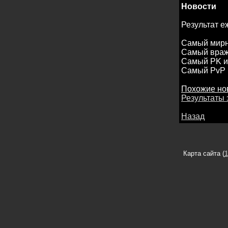
Новости
Результат е
Самый мирны
Самый враж
Самый PK иг
Самый PvP 
Похожие но
Результаты 
Назад
Карта сайта (
1