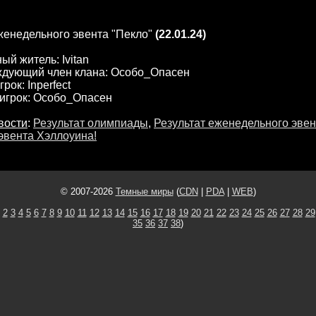
женедельного эвента "Пекло"
(22.01.24)
й житель: Ivitan
дующий член клана: Особо_Опасен
рок: Inperfect
игрок: Особо_Опасен
вости
:
Результат олимпиады
,
Результат еженедельного эвен
эвента Хэллоуина!
© 2007-2026
Темные миры
(
CDN
|
PDA
|
WEB
)
2
3
4
5
6
7
8
9
10
11
12
13
14
15
16
17
18
19
20
21
22
23
24
25
26
27
28
29
35
36
37
38
)