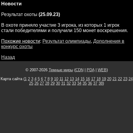
Новости
Результат охоты
(25.09.23)
В охоте приняло участие 3 игрока, из которых 1 игрок
стали победителями и получили 150 монет воскрешения.
Похожие новости
:
Результат олимпиады
,
Дополнения в
конкурс охоты
Назад
© 2007-2026
Темные миры
(
CDN
|
PDA
|
WEB
)
Карта сайта (
1
2
3
4
5
6
7
8
9
10
11
12
13
14
15
16
17
18
19
20
21
22
23
24
25
26
27
28
29
30
31
32
33
34
35
36
37
38
)