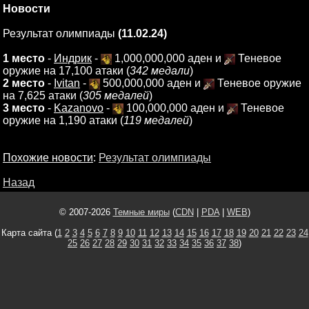
Новости
Результат олимпиады
(11.02.24)
1 место
-
Индрик
-
1,000,000,000 аден и
Теневое
оружие на 17,100 атаки (
342 медали
)
2 место
-
Ivitan
-
500,000,000 аден и
Теневое оружие
на 7,625 атаки (
305 медалей
)
3 место
-
Kazanovo
-
100,000,000 аден и
Теневое
оружие на 1,190 атаки (
119 медалей
)
Похожие новости
:
Результат олимпиады
Назад
© 2007-2026
Темные миры
(
CDN
|
PDA
|
WEB
)
Карта сайта (
1
2
3
4
5
6
7
8
9
10
11
12
13
14
15
16
17
18
19
20
21
22
23
24
25
26
27
28
29
30
31
32
33
34
35
36
37
38
)