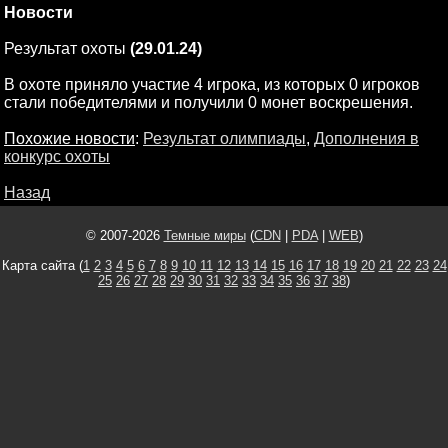
Новости
Результат охоты
(29.01.24)
В охоте приняло участие 4 игрока, из которых 0 игроков
стали победителями и получили 0 монет воскрешения.
Похожие новости
:
Результат олимпиады
,
Дополнения в
конкурс охоты
Назад
© 2007-2026
Темные миры
(
CDN
|
PDA
|
WEB
)
Карта сайта (
1
2
3
4
5
6
7
8
9
10
11
12
13
14
15
16
17
18
19
20
21
22
23
24
25
26
27
28
29
30
31
32
33
34
35
36
37
38
)