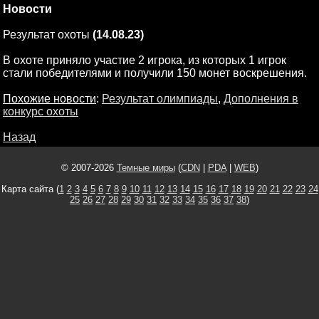
Новости
Результат охоты
(14.08.23)
В охоте приняло участие 2 игрока, из которых 1 игрок
стали победителями и получили 150 монет воскрешения.
Похожие новости
:
Результат олимпиады
,
Дополнения в
конкурс охоты
Назад
© 2007-2026
Темные миры
(
CDN
|
PDA
|
WEB
)
Карта сайта (
1
2
3
4
5
6
7
8
9
10
11
12
13
14
15
16
17
18
19
20
21
22
23
24
25
26
27
28
29
30
31
32
33
34
35
36
37
38
)