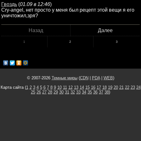
Гвоздь
(
01.09 в 12:46
)
Cry-angel, нет просто у меня был рецепт этой вещи я его
уничтожил,зря?
Назад
Далее
1
2
3
© 2007-2026
Темные миры
(
CDN
|
PDA
|
WEB
)
Карта сайта (
1
2
3
4
5
6
7
8
9
10
11
12
13
14
15
16
17
18
19
20
21
22
23
24
25
26
27
28
29
30
31
32
33
34
35
36
37
38
)