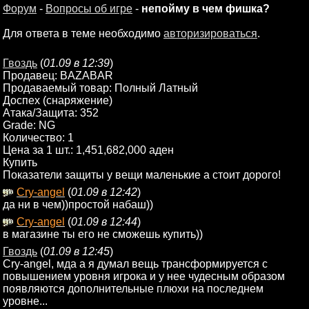
Форум
-
Вопросы об игре
-
непойму в чем фишка?
Для ответа в теме необходимо
авторизироваться
.
Гвоздь
(
01.09 в 12:39
)
Продавец: BAZABAR
Продаваемый товар: Полный Латный
Доспех (снаряжение)
Атака/Защита: 352
Grade: NG
Количество: 1
Цена за 1 шт.: 1,451,682,000 аден
Купить
Показатели защиты у вещи маленькие а стоит дорого!
Cry-angel
(
01.09 в 12:42
)
да ни в чем))простой набаш))
Cry-angel
(
01.09 в 12:44
)
в магазине ты его не сможешь купить))
Гвоздь
(
01.09 в 12:45
)
Cry-angel, мда а я думал вещь трансформируется с
повышением уровня игрока и у нее чудесным образом
появляются дополнительные плюхи на последнем
уровне...