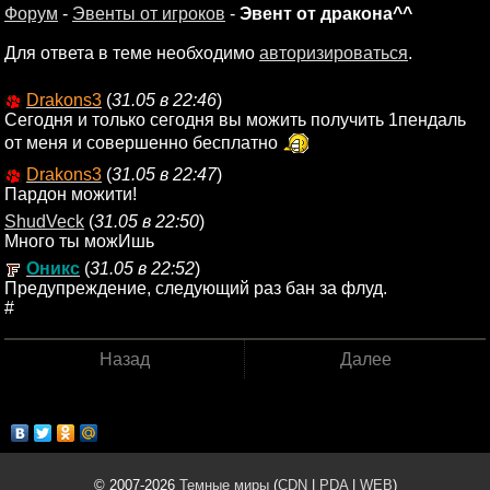
Форум
-
Эвенты от игроков
-
Эвент от дракона^^
Для ответа в теме необходимо
авторизироваться
.
Drakons3
(
31.05 в 22:46
)
Сегодня и только сегодня вы можить получить 1пендаль
от меня и совершенно бесплатно
Drakons3
(
31.05 в 22:47
)
Пардон можити!
ShudVeck
(
31.05 в 22:50
)
Много ты можИшь
Оникс
(
31.05 в 22:52
)
Предупреждение, следующий раз бан за флуд.
#
Назад
Далее
© 2007-2026
Темные миры
(
CDN
|
PDA
|
WEB
)