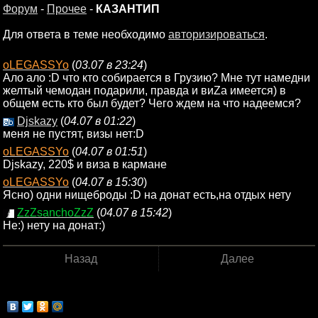
Форум
-
Прочее
-
КАЗАНТИП
Для ответа в теме необходимо
авторизироваться
.
oLEGASSYo
(
03.07 в 23:24
)
Ало ало :D что кто собирается в Грузию? Мне тут намедни
желтый чемодан подарили, правда и виZа имеется) в
общем есть кто был будет? Чего ждем на что надеемся?
Djskazy
(
04.07 в 01:22
)
меня не пустят, визы нет:D
oLEGASSYo
(
04.07 в 01:51
)
Djskazy, 220$ и виза в кармане
oLEGASSYo
(
04.07 в 15:30
)
Ясно) одни нищеброды :D на донат есть,на отдых нету
ZzZsanchoZzZ
(
04.07 в 15:42
)
Не:) нету на донат:)
Назад
Далее