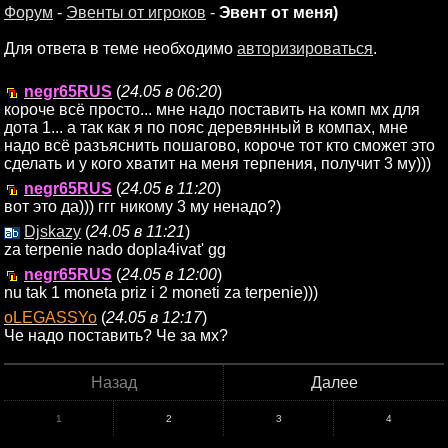
Форум
-
Эвенты от игроков
-
Эвент от меня)
Для ответа в теме необходимо
авторизироваться
.
negr65RUS
(
24.05 в 06:20
)
короче всё просто... мне надо поставить на комп мх для
дота 1... а так как я по пояс деревянный в компах, мне
надо всё разъяснить пошагово, короче тот кто сможет это
сделать и у кого хватит на меня терпения, получит 3 му)))
negr65RUS
(
24.05 в 11:20
)
вот это да))) ггг никому 3 му ненадо?)
Djskazy
(
24.05 в 11:21
)
za terpenie nado dopla4ivat' gg
negr65RUS
(
24.05 в 12:00
)
nu tak 1 moneta priz i 2 moneti za terpenie)))
oLEGASSYo
(
24.05 в 12:17
)
Че надо поставить? Че за мх?
Назад
Далее
1
2
3
4