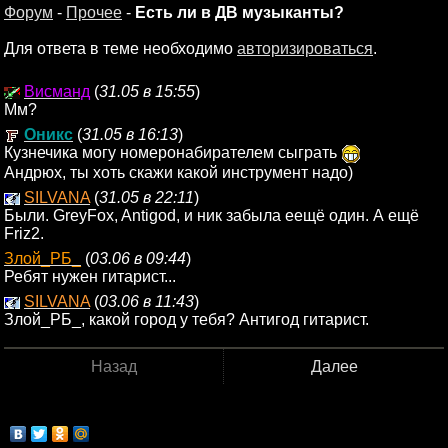
Форум
-
Прочее
-
Есть ли в ДВ музыканты?
Для ответа в теме необходимо
авторизироваться
.
Висманд
(
31.05 в 15:55
)
Мм?
Оникс
(
31.05 в 16:13
)
Кузнечика могу номеронабирателем сыграть
Андрюх, ты хоть скажи какой инструмент надо)
SILVANA
(
31.05 в 22:11
)
Были. GreyFox, Antigod, и ник забыла еещё один. А ещё
Friz2.
Злой_РБ_
(
03.06 в 09:44
)
Ребят нужен гитарист...
SILVANA
(
03.06 в 11:43
)
Злой_РБ_, какой город у тебя? Антигод гитарист.
Назад
Далее