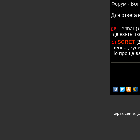
Форум
-
Воп
Для ответа 
Liennar
(
1
где взять ц
SCRET
(
Liennar, куп
Но проще вз
Карта сайта (
1