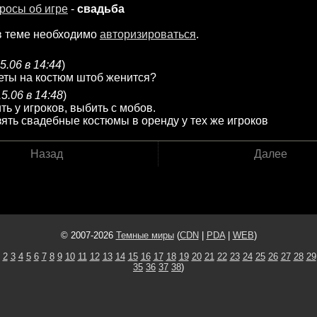
росы об игре
-
свадьба
в теме необходимо
авторизироваться
.
5.06 в 14:44
)
веты на костюм штоб женится?
15.06 в 14:48
)
ить у игроков, выбить с мобов.
ять свадебные костюмы в оренду у тех же игроков
Назад
Далее
© 2007-2026
Темные миры
(
CDN
|
PDA
|
WEB
)
2
3
4
5
6
7
8
9
10
11
12
13
14
15
16
17
18
19
20
21
22
23
24
25
26
27
28
29
35
36
37
38
)