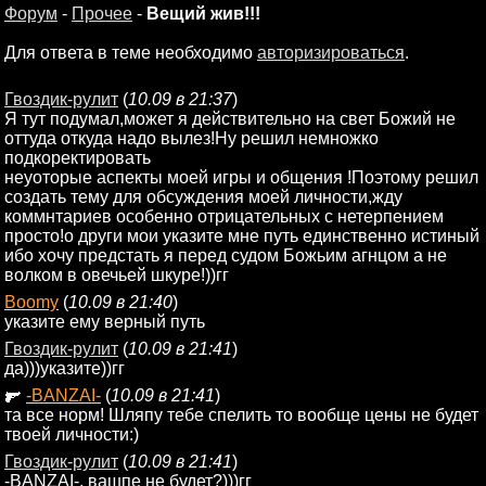
Форум
-
Прочее
-
Вещий жив!!!
Для ответа в теме необходимо
авторизироваться
.
Гвоздик-рулит
(
10.09 в 21:37
)
Я тут подумал,может я действительно на свет Божий не
оттуда откуда надо вылез!Ну решил немножко
подкоректировать
неуоторые аспекты моей игры и общения !Поэтому решил
создать тему для обсуждения моей личности,жду
коммнтариев особенно отрицательных с нетерпением
просто!о други мои указите мне путь единственно истиный
ибо хочу предстать я перед судом Божьим агнцом а не
волком в овечьей шкуре!))гг
Boomy
(
10.09 в 21:40
)
указите ему верный путь
Гвоздик-рулит
(
10.09 в 21:41
)
да)))указите))гг
-BANZAI-
(
10.09 в 21:41
)
та все норм! Шляпу тебе спелить то вообще цены не будет
твоей личности:)
Гвоздик-рулит
(
10.09 в 21:41
)
-BANZAI-, вашпе не будет?)))гг