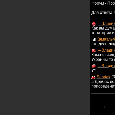
Форум
-
Про
Для ответа 
---Влади
Как вы дума
територии и
Камаэль4
это дело лю
---Влади
Камаэль4ик,
Украины то 
---Влади
У*
Serviak
(
0
а Донбас до
присоеденит
1