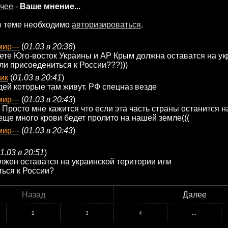
чее
-
Ваше мнение...
в теме необходимо
авторизироваться
.
мир---
(
01.03 в 20:36
)
ете Юго-восток Украины и АР Крым должна оставатся на ук
ли присоедениться к России???)))
ик
(
01.03 в 20:41
)
дей которые там живут. РФ спецназ везде
мир---
(
01.03 в 20:43
)
 Просто мне кажится что если эта часть страны останится н
еще много крови бедет пролито на нашей земле(((
мир---
(
01.03 в 20:43
)
1.03 в 20:51
)
лжен оставатся на украинской територии или
ься к России?
Назад
Далее
2
3
4
...