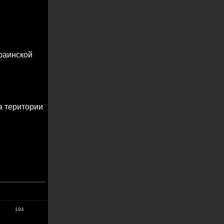
раинской
а територии
194