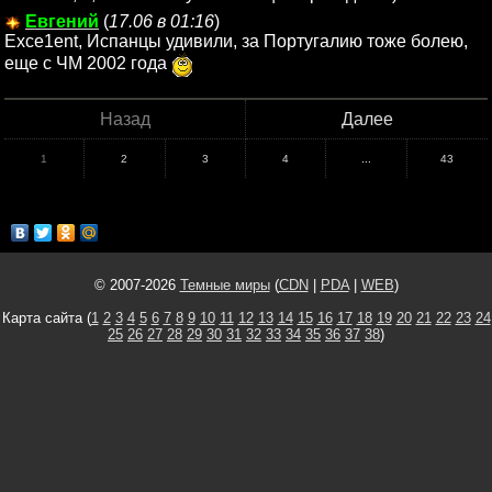
Евгений
(
17.06 в 01:16
)
Exce1ent, Испанцы удивили, за Португалию тоже болею,
еще с ЧМ 2002 года
Назад
Далее
1
2
3
4
...
43
© 2007-2026
Темные миры
(
CDN
|
PDA
|
WEB
)
Карта сайта (
1
2
3
4
5
6
7
8
9
10
11
12
13
14
15
16
17
18
19
20
21
22
23
24
25
26
27
28
29
30
31
32
33
34
35
36
37
38
)