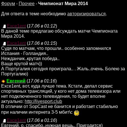
Форум
-
Прочее
-
Чемпионат Мира 2014
Для ответа в теме необходимо
авторизироваться
.
Exce1ent
(
17.06 в 01:12
)
В даной теме предлагаю обсуждать матчи Чемпионата
Мира 2014.
Exce1ent
(
17.06 в 01:15
)
Судя по матчам, что прошли.. особенно запомнился
Испания - Голландия..
Нежданчик..крутая победа..
Ваще крутой матч))
А Португалия сегодня проиграла.. . Жаль..очень. Болею за
Португалию)
Евгений
(
17.06 в 01:16
)
Exce1ent, вот, куда лучше тема. Кстати, делал сервис
спортивных трансляций, у кого нет дома телевизора или
нет подключенного телевидения, то будет вполне
актуально:
http://livesport.club
В отличии от SopCast не банится и работает стабильно
при наличии интернета 3-5 мбит\с
Exce1ent
(
17.06 в 01:16
)
Евгений, о, спасибо..нужная вещь.. Пригодится)