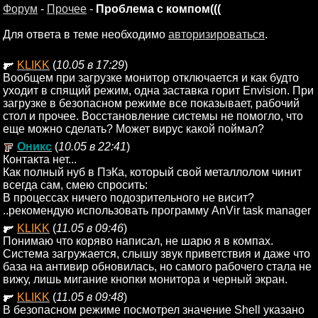
Форум
-
Прочее
-
Проблема с компом(((
Для ответа в теме необходимо
авторизироваться
.
KLIKK
(
10.05 в 17:29
)
Вообщем при загрузке монитор отключается и как будто
уходит в спящий режим, одна заставка горит Envision. При
загрузке в безопасном режиме все показывает, рабочий
стол и прочее. Восстановление системы не помогло, что
еще можно сделать? Может вирус какой поймал?
Оникс
(
10.05 в 22:41
)
Контакта нет...
Как полный нуб в ПэКа, который свой металлолом чинит
всегда сам, смею спросить:
В процессах ничего подозрительного не висит?
..рекомендую использовать программу AnVir task manager
KLIKK
(
11.05 в 09:46
)
Понимаю что коряво написал, не шарю я в компах.
Система загружается, слышу звук приветствия и даже что
база на антивир обновилась, но самого рабочего стала не
вижу, лишь мигание кнопки монитора и черный экран.
KLIKK
(
11.05 в 09:48
)
В безопасном режиме посмотрел значение Shell указано