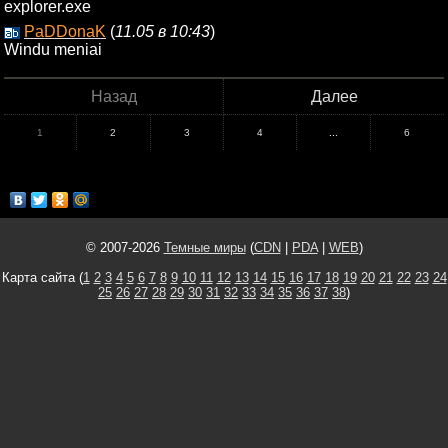
explorer.exe
PaDDonaK
(
11.05 в 10:43
)
Windu meniai
Назад
Далее
1
2
3
4
...
6
© 2007-2026
Темные миры
(
CDN
|
PDA
|
WEB
)
Карта сайта (
1
2
3
4
5
6
7
8
9
10
11
12
13
14
15
16
17
18
19
20
21
22
23
24
25
26
27
28
29
30
31
32
33
34
35
36
37
38
)