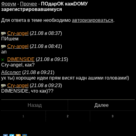
Форум
-
Прочее
-
ПОдарОК кажDОМУ
зарегистрировавшемуся
Для ответа в теме необходимо
авторизироваться
.
Cry-angel
(
21.08 в 08:37
)
ПИшем
Cry-angel
(
21.08 в 08:41
)
ап
DIMENSIDE
(
21.08 в 09:15
)
Cry-angel, как?
Абсолют
(
21.08 в 09:21
)
ух ты) хорощие идеи прям висят надн ашими головами!)
Cry-angel
(
21.08 в 09:23
)
DIMENSIDE, что как)??
Назад
Далее
1
2
3