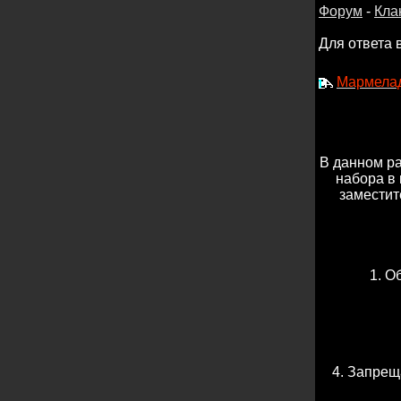
Форум
-
Кла
Для ответа 
Мармела
В данном р
набора в 
заместит
1. О
4. Запрещ