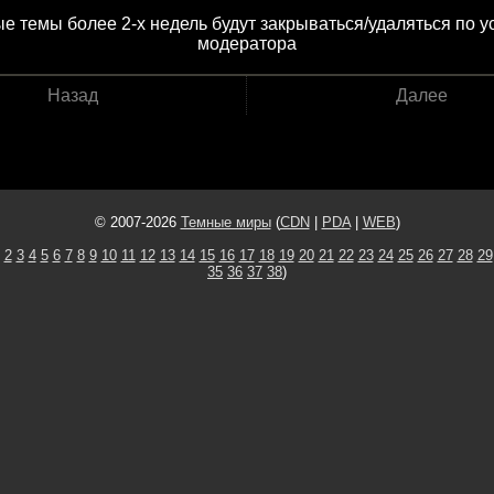
е темы более 2-х недель будут закрываться/удаляться по 
модератора
Назад
Далее
© 2007-2026
Темные миры
(
CDN
|
PDA
|
WEB
)
2
3
4
5
6
7
8
9
10
11
12
13
14
15
16
17
18
19
20
21
22
23
24
25
26
27
28
29
35
36
37
38
)