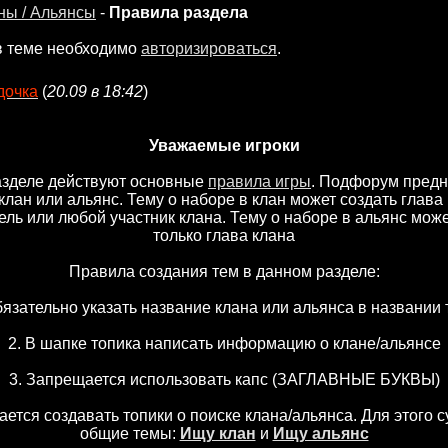
ны / Альянсы
-
Правила раздела
в теме необходимо
авторизироваться
.
дочка
(
20.09 в 18:42
)
Уважаемые игроки
азделе действуют основные
правила игры
. Подфорум предн
клан или альянс. Тему о наборе в клан может создать глава 
ель или любой участник клана. Тему о наборе в альянс може
только глава клана
Правила создания тем в данном разделе:
бязательно указать название клана или альянса в названии
2. В шапке топика написать информацию о клане/альянсе
3. Запрещается использовать капс (ЗАГЛАВНЫЕ БУКВЫ)
ается создавать топики о поиске клана/альянса. Для этого 
общие темы:
Ищу клан
и
Ищу альянс