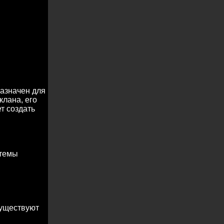
азначен для
клана, его
т создать
 темы
существуют